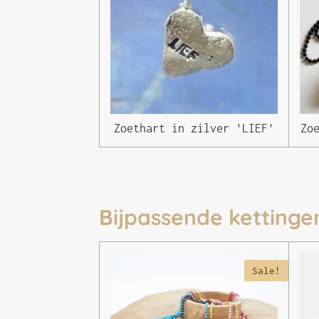
Zoethart in zilver 'LIEF'
Zo
Bijpassende kettinge
Sale!