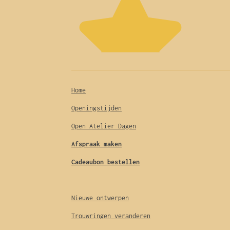
o
r
g
d
e
o
e
r
I
r
k
s
a
n
r
e
t
m
n
Home
Openingstijden
Open Atelier Dagen
Afspraak maken
Cadeaubon bestellen
Nieuwe ontwerpen
Trouwringen veranderen