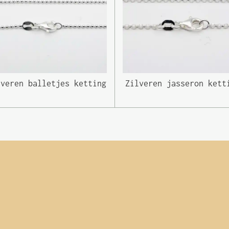
lveren balletjes ketting
Zilveren jasseron kett