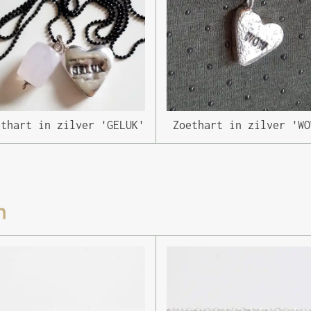
ethart in zilver 'GELUK'
Zoethart in zilver 'WO
n