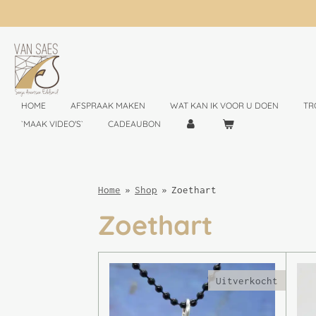
Ga
direct
naar
de
hoofdinhoud
HOME
AFSPRAAK MAKEN
WAT KAN IK VOOR U DOEN
TR
`MAAK VIDEO'S`
CADEAUBON
Home
»
Shop
»
Zoethart
Zoethart
Uitverkocht