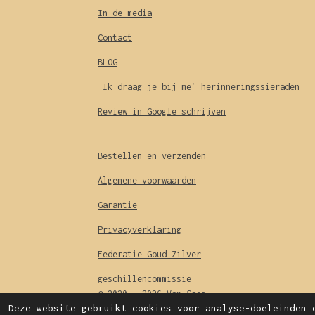
In de media
Contact
BLOG
Ik draag je bij me` herinneringssieraden
Review in Google schrijven
Bestellen en verzenden
Algemene voorwaarden
Garantie
Privacyverklaring
Federatie Goud Zilver
geschillencommissie
© 2020 - 2026 Van Saes
Deze website gebruikt cookies voor analyse-doeleinden 