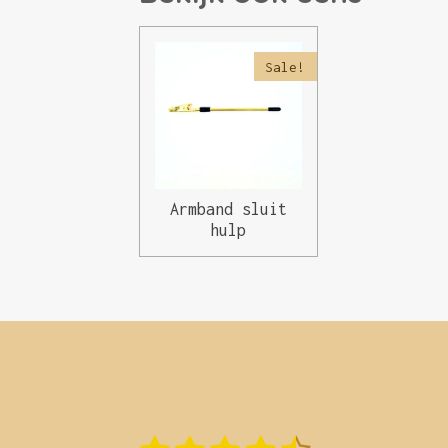
Sale!
Armband sluit
hulp
S
R