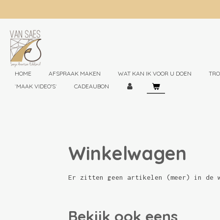
Ga
direct
naar
de
hoofdinhoud
HOME
AFSPRAAK MAKEN
WAT KAN IK VOOR U DOEN
TR
`MAAK VIDEO'S`
CADEAUBON
Winkelwagen
Er zitten geen artikelen (meer) in de 
Bekijk ook eens