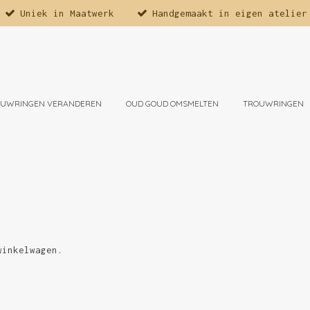
Uniek in Maatwerk
Handgemaakt in eigen atelier
OUWRINGEN VERANDEREN
OUD GOUD OMSMELTEN
TROUWRINGEN
winkelwagen.