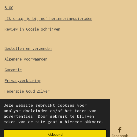
BLOG
Ik draag je bij me` herinneringssieraden
Review in Google schrijven
Bestellen en verzenden
Algemene voorwaarden
Garantie
Privacyverklaring
Federatie Goud Zilver
geschillencommissie
Deze website gebruikt cookies voor
© 2020 - 2026 Van Saes
analyse-doeleinden en/of het tonen van
advertenties. Door gebruik te blijven
maken van de site gaat u hiermee akkoord.
Akkoord
E-mailadres
Telefoonnummer
Kaart
Facebook