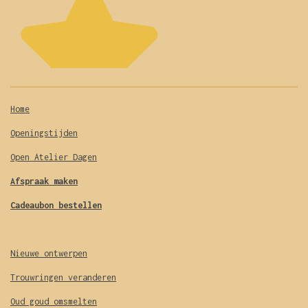
o
r
g
d
e
o
e
r
I
r
k
s
a
n
r
t
m
e
n
Home
Openingstijden
Open Atelier Dagen
Afspraak maken
Cadeaubon bestellen
Nieuwe ontwerpen
Trouwringen veranderen
Oud goud omsmelten