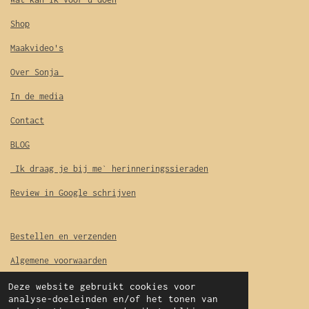
Shop
Maakvideo's
Over Sonja
In de media
Contact
BLOG
Ik draag je bij me` herinneringssieraden
Review in Google schrijven
Bestellen en verzenden
Algemene voorwaarden
Garantie
Deze website gebruikt cookies voor
analyse-doeleinden en/of het tonen van
Privacyverklaring