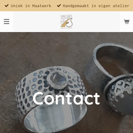
Uniek in Maatwerk
Handgemaakt in eigen atelier
Ga
direct
naar
de
hoofdinhoud
Contact