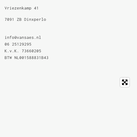
Vriezenkamp 41
7091 ZB Dinxperlo
info@vansaes.nl
06 25129295
K.v.K. 73660205
BTW NL001588831B43