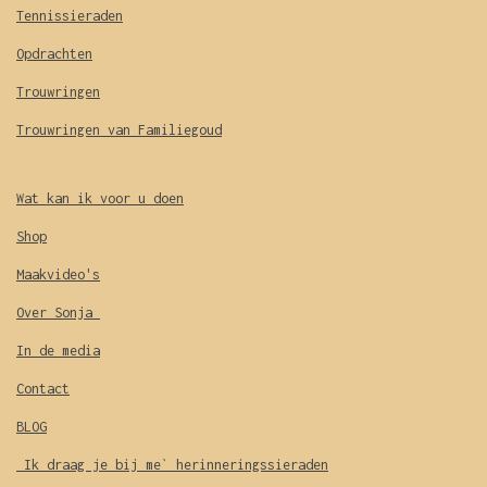
Tennissieraden
Opdrachten
Trouwringen
Trouwringen van Familiegoud
Wat kan ik voor u doen
Shop
Maakvideo's
Over Sonja
In de media
Contact
BLOG
Ik draag je bij me` herinneringssieraden