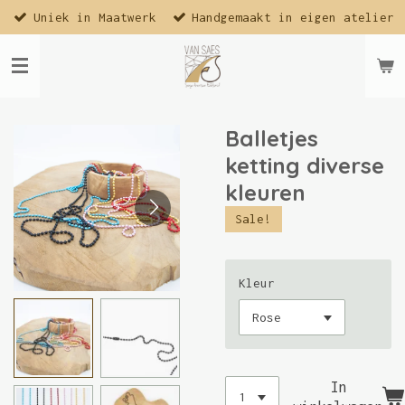
Uniek in Maatwerk
Handgemaakt in eigen atelier
Ga
direct
naar
de
hoofdinhoud
Balletjes
ketting diverse
kleuren
Sale!
Kleur
In