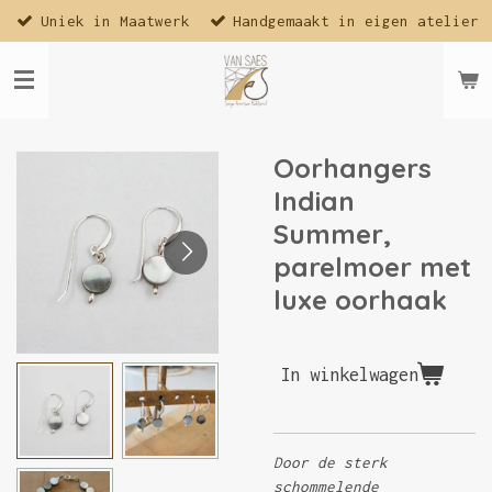
Uniek in Maatwerk
Handgemaakt in eigen atelier
Ga
direct
naar
de
hoofdinhoud
Oorhangers
Indian
Summer,
parelmoer met
luxe oorhaak
In winkelwagen
Door de sterk
schommelende