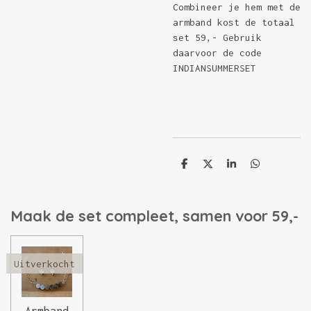
Combineer je hem met de
armband kost de totaal
set 59,- Gebruik
daarvoor de code
INDIANSUMMERSET
D
D
S
D
e
e
h
e
l
e
a
l
e
l
r
e
n
e
n
Maak de set compleet, samen voor 59,-
Uitverkocht