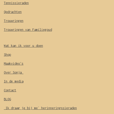
Tennissieraden
Opdrachten
Trouwringen
Trouwringen van Familiegoud
Wat kan ik voor u doen
Shop
Maakvideo's
Over Sonja
In de media
Contact
BLOG
Ik draag je bij me` herinneringssieraden