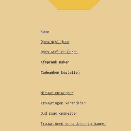
e
t
m
n
Home
Openingstijden
Open Atelier Dagen
Afspraak maken
Cadeaubon bestellen
Nieuwe ontwerpen
Trouwringen veranderen
Oud goud omsmelten
Trouwringen veranderen in hanger