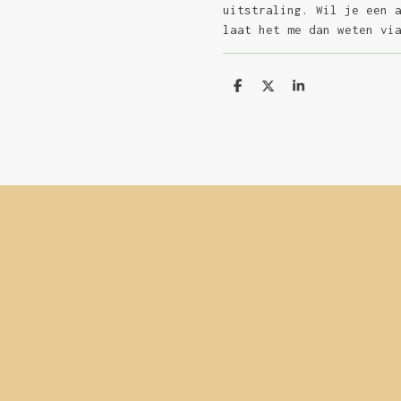
uitstraling. Wil je een 
laat het me dan weten vi
D
D
S
e
e
h
l
e
a
e
l
r
n
e