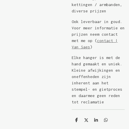
kettingen / armbanden,
diverse prijzen
Ook leverbaar in goud.
Voor meer informatie en
prijzen neem contact
met me op (
contact |
Van Saes
)
Elke hanger is met de
hand gemaakt en uniek.
Kleine afwijkingen en
oneffenheden zijn
inherent aan het
stempel- en gietproces
en daarmee geen reden
tot reclamatie
D
D
S
D
e
e
h
e