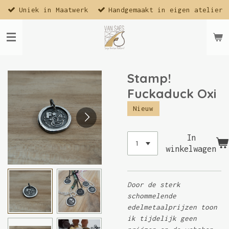
Uniek in Maatwerk
Handgemaakt in eigen atelier
Ga
direct
naar
de
hoofdinhoud
Stamp!
Fuckaduck Oxi
Nieuw
In
winkelwagen
Door de sterk
schommelende
edelmetaalprijzen toon
ik tijdelijk geen